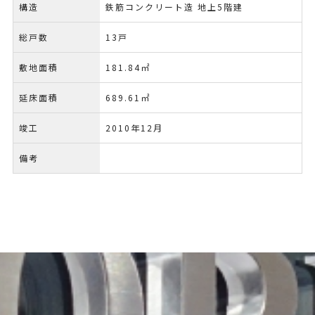
構造
鉄筋コンクリート造 地上5階建
総戸数
13戸
敷地面積
181.84㎡
延床面積
689.61㎡
竣工
2010年12月
備考